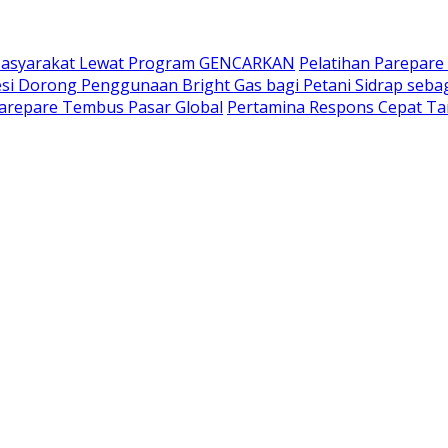
 Masyarakat Lewat Program GENCARKAN
Pelatihan Parepare
si Dorong Penggunaan Bright Gas bagi Petani Sidrap sebagai
arepare Tembus Pasar Global
Pertamina Respons Cepat Tam