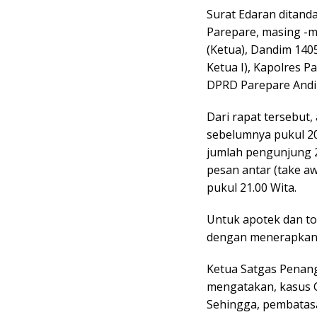
Surat Edaran ditand
Parepare, masing -m
(Ketua), Dandim 1405
Ketua I), Kapolres P
DPRD Parepare Andi 
Dari rapat tersebut
sebelumnya pukul 20.
jumlah pengunjung 
pesan antar (take a
pukul 21.00 Wita.
Untuk apotek dan to
dengan menerapkan p
Ketua Satgas Penan
mengatakan, kasus C
Sehingga, pembatasa