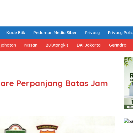
Kode Etik
Pedoman Media Siber
Privacy
Privacy Poli
ejahatan
Nissan
Bulutangkis
DKI Jakarta
Gerindra
pare Perpanjang Batas Jam