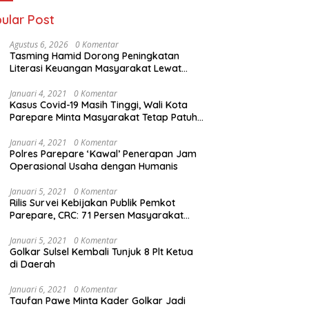
ular Post
Agustus 6, 2026
0 Komentar
Tasming Hamid Dorong Peningkatan
Literasi Keuangan Masyarakat Lewat
Program GENCARKAN
Januari 4, 2021
0 Komentar
Kasus Covid-19 Masih Tinggi, Wali Kota
Parepare Minta Masyarakat Tetap Patuhi
Jam Operasi Usaha
Januari 4, 2021
0 Komentar
Polres Parepare ‘Kawal’ Penerapan Jam
Operasional Usaha dengan Humanis
Januari 5, 2021
0 Komentar
Rilis Survei Kebijakan Publik Pemkot
Parepare, CRC: 71 Persen Masyarakat
Cukup Puas
Januari 5, 2021
0 Komentar
Golkar Sulsel Kembali Tunjuk 8 Plt Ketua
di Daerah
Januari 6, 2021
0 Komentar
Taufan Pawe Minta Kader Golkar Jadi