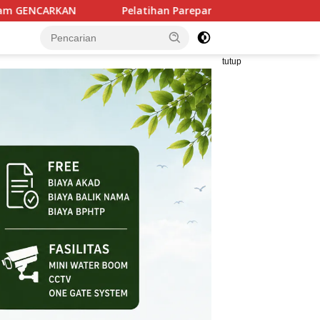
tihan Parepare Keren Tahap II Rampung, 250 Calon Pengusaha B
tutup