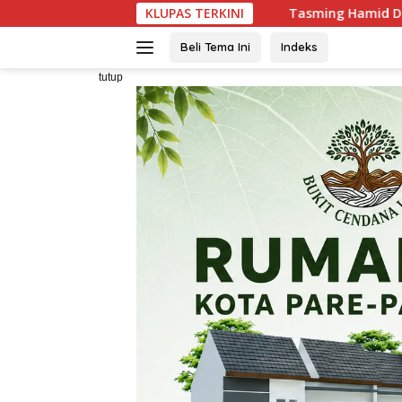
Langsung
Tasming Hamid Dorong Peningkatan Literasi
KLUPAS TERKINI
ke
konten
Beli Tema Ini
Indeks
tutup