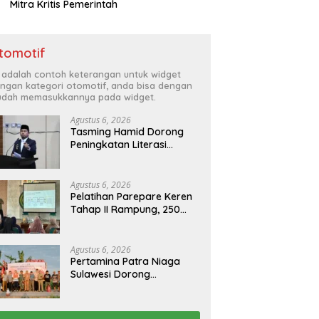
Mitra Kritis Pemerintah
tomotif
i adalah contoh keterangan untuk widget
ngan kategori otomotif, anda bisa dengan
dah memasukkannya pada widget.
Agustus 6, 2026
Tasming Hamid Dorong
Peningkatan Literasi
Keuangan Masyarakat
Lewat Program
GENCARKAN
Agustus 6, 2026
Pelatihan Parepare Keren
Tahap II Rampung, 250
Calon Pengusaha Baru
Berhasil Dilatih Tahun 2026
Agustus 6, 2026
Pertamina Patra Niaga
Sulawesi Dorong
Penggunaan Bright Gas
bagi Petani Sidrap sebagai
Solusi Energi Irigasi