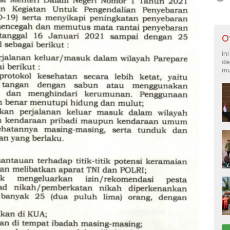
O
In
de
mu