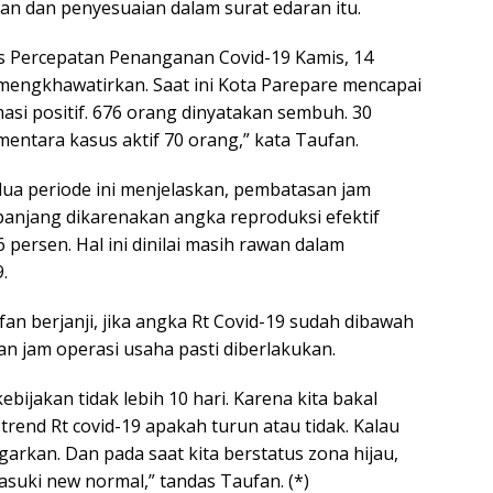
 dan penyesuaian dalam surat edaran itu.
s Percepatan Penanganan Covid-19 Kamis, 14
 mengkhawatirkan. Saat ini Kota Parepare mencapai
asi positif. 676 orang dinyatakan sembuh. 30
entara kasus aktif 70 orang,” kata Taufan.
dua periode ini menjelaskan, pembatasan jam
panjang dikarenakan angka reproduksi efektif
86 persen. Hal ini dinilai masih rawan dalam
.
an berjanji, jika angka Rt Covid-19 sudah dibawah
an jam operasi usaha pasti diberlakukan.
ebijakan tidak lebih 10 hari. Karena kita bakal
 trend Rt covid-19 apakah turun atau tidak. Kalau
ggarkan. Dan pada saat kita berstatus zona hijau,
asuki new normal,” tandas Taufan. (*)