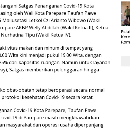
atangani Satgas Penanganan Covid-19 Kota
asing oleh Wali Kota Parepare Taufan Pawe
 Mallusetasi Letkol Czi Arianto Wibowo (Wakil
arepare AKBP Welly Abdillah (Wakil Ketua II), Ketua
Pela
Nurhatina Tipu (Wakil Ketua IV).
Kere
Ram
Pen
, aktivitas makan dan minum di tempat yang
Berh
00 Wita kini menjadi pukul 19.00 Wita, dengan
202
25% dari kapasitas ruangan. Namun untuk layanan
way), Satgas memberikan pelonggaran hingga
ko obat-obatan tetap beroperasi secara normal
rotokol kesehatan Covid-19 secara ketat.
ganan Covid-19 Kota Parepare, Taufan Pawe
ovid-19 di Parepare masih mengkhawatirkan.
n masyarakat dan operasi usaha diperpanjang.