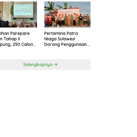
Pertamina Patra
tihan Parepare
Niaga Sulawesi
n Tahap II
Dorong Penggunaan
pung, 250 Calon
Bright Gas bagi Petani
gusaha Baru
Sidrap sebagai Solusi
asil Dilatih Tahun
Energi Irigasi
6
Selengkapnya