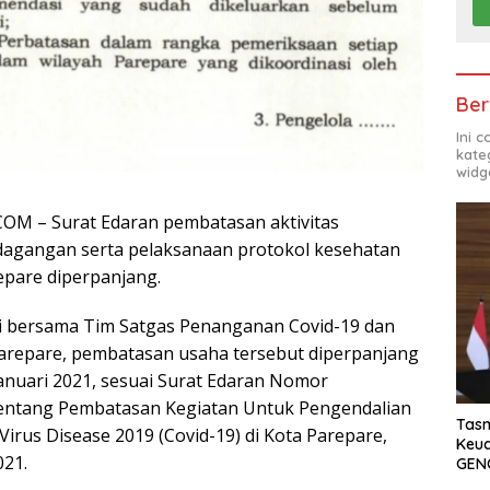
Ber
Ini 
kate
widg
OM – Surat Edaran pembatasan aktivitas
dagangan serta pelaksanaan protokol kesehatan
epare diperpanjang.
i bersama Tim Satgas Penanganan Covid-19 dan
arepare, pembatasan usaha tersebut diperpanjang
Januari 2021, sesuai Surat Edaran Nomor
tentang Pembatasan Kegiatan Untuk Pengendalian
Tasm
irus Disease 2019 (Covid-19) di Kota Parepare,
Keu
021.
GEN