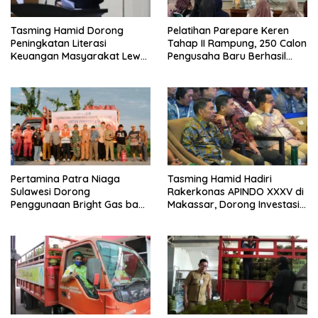
Pelatihan Parepare Keren
Tasming Hamid Dorong
Tahap II Rampung, 250 Calon
Peningkatan Literasi
Pengusaha Baru Berhasil
Keuangan Masyarakat Lewat
Dilatih Tahun 2026
Program GENCARKAN
Pertamina Patra Niaga
Tasming Hamid Hadiri
Sulawesi Dorong
Rakerkonas APINDO XXXV di
Penggunaan Bright Gas bagi
Makassar, Dorong Investasi
Petani Sidrap sebagai Solusi
dan UMKM Parepare Tembus
Energi Irigasi
Pasar Global