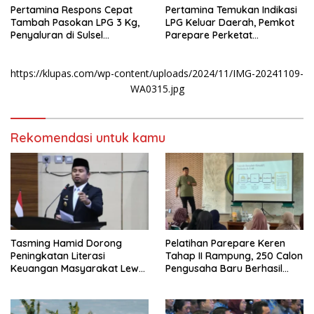
Pertamina Respons Cepat
Pertamina Temukan Indikasi
Tambah Pasokan LPG 3 Kg,
LPG Keluar Daerah, Pemkot
Penyaluran di Sulsel
Parepare Perketat
Berlangsung Kondusif
Pengawasan Distribusi Gas
Subsidi
https://klupas.com/wp-content/uploads/2024/11/IMG-20241109-
WA0315.jpg
Rekomendasi untuk kamu
Tasming Hamid Dorong
Pelatihan Parepare Keren
Peningkatan Literasi
Tahap II Rampung, 250 Calon
Keuangan Masyarakat Lewat
Pengusaha Baru Berhasil
Program GENCARKAN
Dilatih Tahun 2026