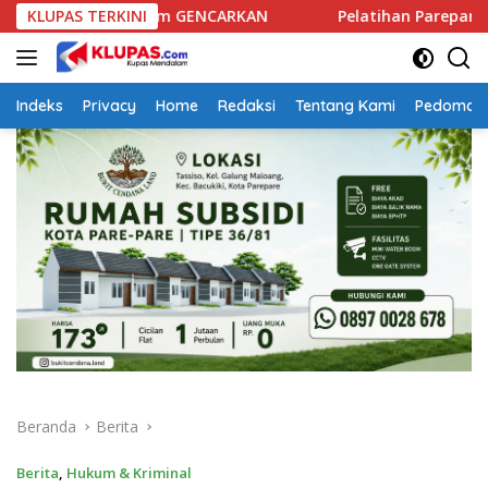
Langsung
Program GENCARKAN
KLUPAS TERKINI
Pelatihan Parepare Keren Tahap II 
ke
konten
Indeks
Privacy
Home
Redaksi
Tentang Kami
Pedoman 
Beranda
Berita
Berita
,
Hukum & Kriminal