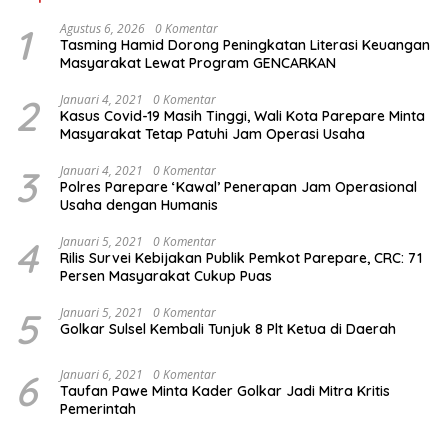
1
Agustus 6, 2026
0 Komentar
Tasming Hamid Dorong Peningkatan Literasi Keuangan
Masyarakat Lewat Program GENCARKAN
2
Januari 4, 2021
0 Komentar
Kasus Covid-19 Masih Tinggi, Wali Kota Parepare Minta
Masyarakat Tetap Patuhi Jam Operasi Usaha
3
Januari 4, 2021
0 Komentar
Polres Parepare ‘Kawal’ Penerapan Jam Operasional
Usaha dengan Humanis
4
Januari 5, 2021
0 Komentar
Rilis Survei Kebijakan Publik Pemkot Parepare, CRC: 71
Persen Masyarakat Cukup Puas
5
Januari 5, 2021
0 Komentar
Golkar Sulsel Kembali Tunjuk 8 Plt Ketua di Daerah
6
Januari 6, 2021
0 Komentar
Taufan Pawe Minta Kader Golkar Jadi Mitra Kritis
Pemerintah