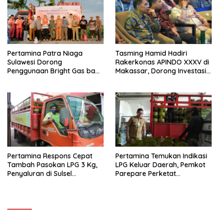
Pertamina Patra Niaga
Tasming Hamid Hadiri
Sulawesi Dorong
Rakerkonas APINDO XXXV di
Penggunaan Bright Gas bagi
Makassar, Dorong Investasi
Petani Sidrap sebagai Solusi
dan UMKM Parepare Tembus
Energi Irigasi
Pasar Global
Pertamina Respons Cepat
Pertamina Temukan Indikasi
Tambah Pasokan LPG 3 Kg,
LPG Keluar Daerah, Pemkot
Penyaluran di Sulsel
Parepare Perketat
Berlangsung Kondusif
Pengawasan Distribusi Gas
Subsidi