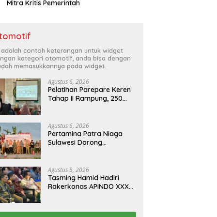
Mitra Kritis Pemerintah
tomotif
i adalah contoh keterangan untuk widget
ngan kategori otomotif, anda bisa dengan
dah memasukkannya pada widget.
Agustus 6, 2026
Pelatihan Parepare Keren
Tahap II Rampung, 250
Calon Pengusaha Baru
Berhasil Dilatih Tahun 2026
Agustus 6, 2026
Pertamina Patra Niaga
Sulawesi Dorong
Penggunaan Bright Gas
bagi Petani Sidrap sebagai
Solusi Energi Irigasi
Agustus 5, 2026
Tasming Hamid Hadiri
Rakerkonas APINDO XXXV
di Makassar, Dorong
Investasi dan UMKM
Parepare Tembus Pasar