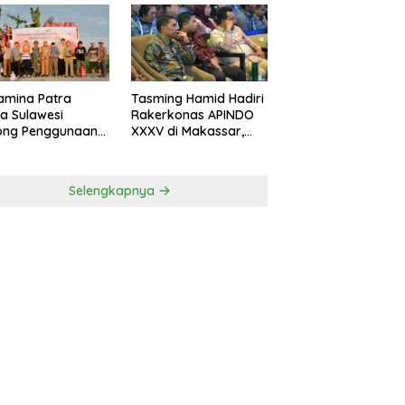
amina Patra
Tasming Hamid Hadiri
a Sulawesi
Rakerkonas APINDO
ong Penggunaan
XXXV di Makassar,
ht Gas bagi Petani
Dorong Investasi dan
ap sebagai Solusi
UMKM Parepare
gi Irigasi
Tembus Pasar Global
Selengkapnya