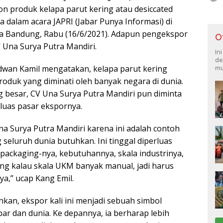
on produk kelapa parut kering atau desiccated
a dalam acara JAPRI (Jabar Punya Informasi) di
a Bandung, Rabu (16/6/2021). Adapun pengekspor
O
 Una Surya Putra Mandiri.
In
de
dwan Kamil mengatakan, kelapa parut kering
mu
roduk yang diminati oleh banyak negara di dunia.
 besar, CV Una Surya Putra Mandiri pun diminta
luas pasar ekspornya.
na Surya Putra Mandiri karena ini adalah contoh
seluruh dunia butuhkan. Ini tinggal diperluas
packaging-nya, kebutuhannya, skala industrinya,
g kalau skala UKM banyak manual, jadi harus
a,” ucap Kang Emil.
an, ekspor kali ini menjadi sebuah simbol
ar dan dunia. Ke depannya, ia berharap lebih