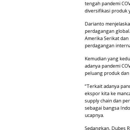
tengah pandemi COVI
diversifikasi produk
Darianto menjelaskan
perdagangan global
Amerika Serikat da
perdagangan interna
Kemudian yang kedua
adanya pandemi COVI
peluang produk dan 
“Terkait adanya pand
ekspor kita ke manc
supply chain dan pe
sebagai bangsa Indo
ucapnya.
Sedangkan, Dubes R