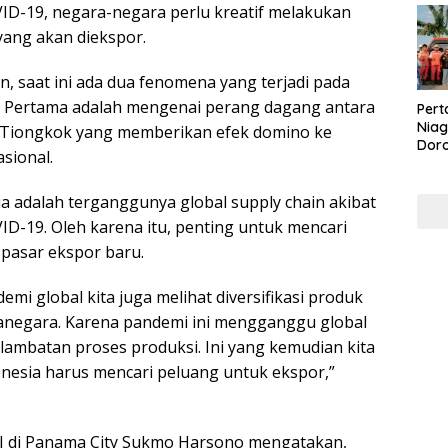
D-19, negara-negara perlu kreatif melakukan
 yang akan diekspor.
, saat ini ada dua fenomena yang terjadi pada
. Pertama adalah mengenai perang dagang antara
Pert
Niag
n Tiongkok yang memberikan efek domino ke
Dor
sional.
Brig
Sidr
Ener
 adalah terganggunya global supply chain akibat
D-19. Oleh karena itu, penting untuk mencari
pasar ekspor baru.
emi global kita juga melihat diversifikasi produk
anegara. Karena pandemi ini mengganggu global
rlambatan proses produksi. Ini yang kemudian kita
nesia harus mencari peluang untuk ekspor,”
I di Panama City Sukmo Harsono mengatakan,