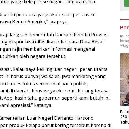
Jabar yang diekspor ke negara-negara dunia.
di pintu pembuka yang akan kami perluas ke
usnya Benua Amerika,” ucapnya.
Ber
arap langkah Pemerintah Daerah (Pemda) Provinsi
Ini 
kate
g ekspor bisa difasilitasi oleh para Duta Besar
widg
engan rajin memberikan informasi mengenai
utuhkan oleh negara tersebut.
iasi, kalau saya keliling luar negeri, peran utama
at ini harus punya jiwa sales, jiwa marketing yang
Kalau Dubes fokus seremonial pada politik,
ami di daerah, khususnya ekonomi, kurang terasa.
tsApp, kasih tahu gubernur, seperti kami butuh ini.
kami apresiasi,” katanya.
Pela
250 
 Kementerian Luar Negeri Darianto Harsono
Tah
or produk kelapa parut kering tersebut. Karena di