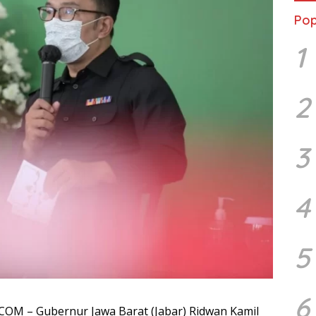
Pop
1
2
3
4
5
6
M – Gubernur Jawa Barat (Jabar) Ridwan Kamil