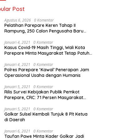
ular Post
Agustus 6, 2026
0 Komentar
Pelatihan Parepare Keren Tahap II
Rampung, 250 Calon Pengusaha Baru
Berhasil Dilatih Tahun 2026
Januari 4, 2021
0 Komentar
Kasus Covid-19 Masih Tinggi, Wali Kota
Parepare Minta Masyarakat Tetap Patuhi
Jam Operasi Usaha
Januari 4, 2021
0 Komentar
Polres Parepare ‘Kawal’ Penerapan Jam
Operasional Usaha dengan Humanis
Januari 5, 2021
0 Komentar
Rilis Survei Kebijakan Publik Pemkot
Parepare, CRC: 71 Persen Masyarakat
Cukup Puas
Januari 5, 2021
0 Komentar
Golkar Sulsel Kembali Tunjuk 8 Plt Ketua
di Daerah
Januari 6, 2021
0 Komentar
Taufan Pawe Minta Kader Golkar Jadi