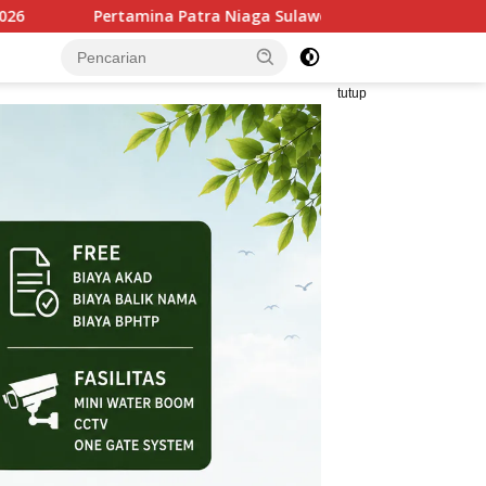
ra Niaga Sulawesi Dorong Penggunaan Bright Gas bagi Petani Sid
tutup