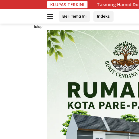
Langsung
Tasming Hamid Dorong Peningkatan Literas
KLUPAS TERKINI
ke
konten
Beli Tema Ini
Indeks
tutup