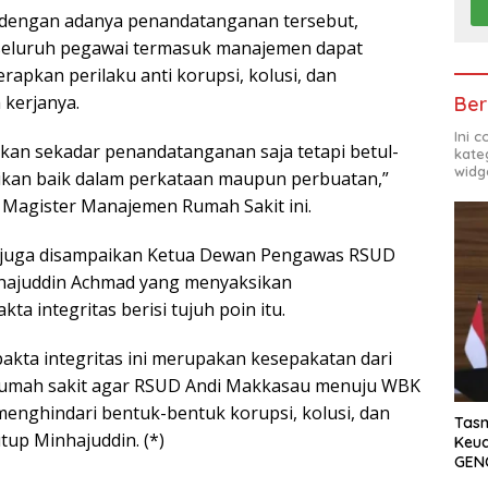
 dengan adanya penandatanganan tersebut,
seluruh pegawai termasuk manajemen dapat
pkan perilaku anti korupsi, kolusi, dan
 kerjanya.
Ber
Ini 
ukan sekadar penandatanganan saja tetapi betul-
kate
widg
ikan baik dalam perkataan maupun perbuatan,”
 Magister Manajemen Rumah Sakit ini.
juga disampaikan Ketua Dewan Pengawas RSUD
hajuddin Achmad yang menyaksikan
a integritas berisi tujuh poin itu.
kta integritas ini merupakan kesepakatan dari
umah sakit agar RSUD Andi Makkasau menuju WBK
nghindari bentuk-bentuk korupsi, kolusi, dan
Tasm
tup Minhajuddin. (*)
Keu
GEN