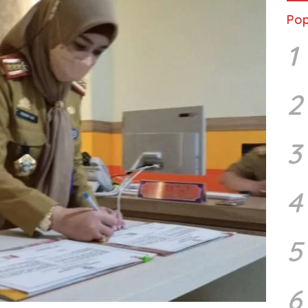
Pop
1
2
3
4
5
6