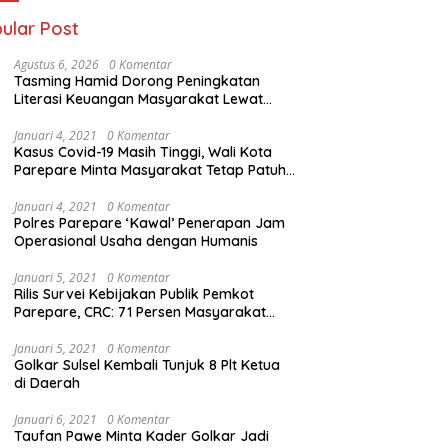
ular Post
Agustus 6, 2026
0 Komentar
Tasming Hamid Dorong Peningkatan
Literasi Keuangan Masyarakat Lewat
Program GENCARKAN
Januari 4, 2021
0 Komentar
Kasus Covid-19 Masih Tinggi, Wali Kota
Parepare Minta Masyarakat Tetap Patuhi
Jam Operasi Usaha
Januari 4, 2021
0 Komentar
Polres Parepare ‘Kawal’ Penerapan Jam
Operasional Usaha dengan Humanis
Januari 5, 2021
0 Komentar
Rilis Survei Kebijakan Publik Pemkot
Parepare, CRC: 71 Persen Masyarakat
Cukup Puas
Januari 5, 2021
0 Komentar
Golkar Sulsel Kembali Tunjuk 8 Plt Ketua
di Daerah
Januari 6, 2021
0 Komentar
Taufan Pawe Minta Kader Golkar Jadi