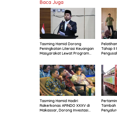
Baca Juga
Tasming Hamid Dorong
Pelatiha
Peningkatan Literasi Keuangan
Tahap II
Masyarakat Lewat Program
Pengusah
GENCARKAN
Dilatih 
Pertami
Tasming Hamid Hadiri
Tambah 
Rakerkonas APINDO XXXV di
Penyalura
Makassar, Dorong Investasi
Berlangs
dan UMKM Parepare Tembus