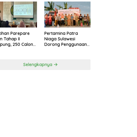
Pertamina Patra
tihan Parepare
Niaga Sulawesi
n Tahap II
Dorong Penggunaan
pung, 250 Calon
Bright Gas bagi Petani
gusaha Baru
Sidrap sebagai Solusi
asil Dilatih Tahun
Energi Irigasi
6
Selengkapnya