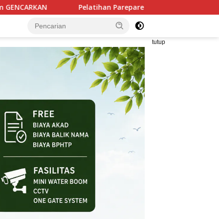
atihan Parepare Keren Tahap II Rampung, 250 Calon Pengusaha B
tutup