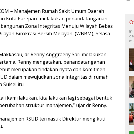
COM – Manajemen Rumah Sakit Umum Daerah
au Kota Parepare melakukan penandatanganan
O
mbangunan Zona Integritas Menuju Wilayah Bebas
In
ilayah Birokrasi Bersih Melayani (WBBM), Selasa
de
mu
 Makkasau, dr Renny Anggraeny Sari melakukan
ertama. Renny mengatakan, penandatanganan
rsebut merupakan tindakan nyata dan komitmen
UD dalam mewujudkan zona integritas di rumah
 Sulsel itu.
ali kami lakukan, kita lakukan lagi sebagai bentuk
erubahan struktur manajemen,” ujar dr Renny.
manajemen RSUD termasuk Direktur mengikuti
u.