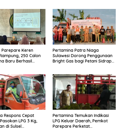
Pertamina Patra Niaga
n Parepare Keren
Sulawesi Dorong Penggunaan
 Rampung, 250 Calon
Bright Gas bagi Petani Sidrap
a Baru Berhasil
sebagai Solusi Energi Irigasi
Tahun 2026
na Respons Cepat
Pertamina Temukan Indikasi
Pasokan LPG 3 Kg,
LPG Keluar Daerah, Pemkot
n di Sulsel
Parepare Perketat
ung Kondusif
Pengawasan Distribusi Gas