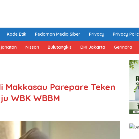
Kode Etik
Pedoman Media Siber
Privacy
Privacy Poli
ejahatan
Nissan
Bulutangkis
DKI Jakarta
Gerindra
 Makkasau Parepare Teken
nuju WBK WBBM