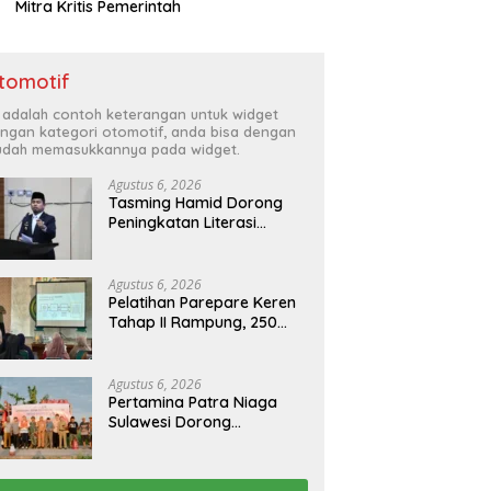
Mitra Kritis Pemerintah
tomotif
i adalah contoh keterangan untuk widget
ngan kategori otomotif, anda bisa dengan
dah memasukkannya pada widget.
Agustus 6, 2026
Tasming Hamid Dorong
Peningkatan Literasi
Keuangan Masyarakat
Lewat Program
GENCARKAN
Agustus 6, 2026
Pelatihan Parepare Keren
Tahap II Rampung, 250
Calon Pengusaha Baru
Berhasil Dilatih Tahun 2026
Agustus 6, 2026
Pertamina Patra Niaga
Sulawesi Dorong
Penggunaan Bright Gas
bagi Petani Sidrap sebagai
Solusi Energi Irigasi