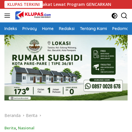
Langsung
n Masyarakat Lewat Program GENCARKAN
KLUPAS TERKINI
Pelatihan Par
ke
konten
Indeks
Privacy
Home
Redaksi
Tentang Kami
Pedoman 
Beranda
Berita
Berita
,
Nasional