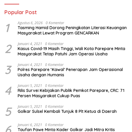
Popular Post
1
Agustus 6, 2026
0 Komentar
Tasming Hamid Dorong Peningkatan Literasi Keuangan
Masyarakat Lewat Program GENCARKAN
2
Januari 4, 2021
0 Komentar
Kasus Covid-19 Masih Tinggi, Wali Kota Parepare Minta
Masyarakat Tetap Patuhi Jam Operasi Usaha
3
Januari 4, 2021
0 Komentar
Polres Parepare ‘Kawal’ Penerapan Jam Operasional
Usaha dengan Humanis
4
Januari 5, 2021
0 Komentar
Rilis Survei Kebijakan Publik Pemkot Parepare, CRC: 71
Persen Masyarakat Cukup Puas
5
Januari 5, 2021
0 Komentar
Golkar Sulsel Kembali Tunjuk 8 Plt Ketua di Daerah
6
Januari 6, 2021
0 Komentar
Taufan Pawe Minta Kader Golkar Jadi Mitra Kritis