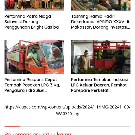
Pertamina Patra Niaga
Tasming Hamid Hadiri
Sulawesi Dorong
Rakerkonas APINDO XXXV di
Penggunaan Bright Gas bagi
Makassar, Dorong Investasi
Petani Sidrap sebagai Solusi
dan UMKM Parepare Tembus
Energi Irigasi
Pasar Global
Pertamina Respons Cepat
Pertamina Temukan Indikasi
Tambah Pasokan LPG 3 Kg,
LPG Keluar Daerah, Pemkot
Penyaluran di Sulsel
Parepare Perketat
Berlangsung Kondusif
Pengawasan Distribusi Gas
Subsidi
https://klupas.com/wp-content/uploads/2024/11/IMG-20241109-
WA0315.jpg
Rekomendasi untuk kamu