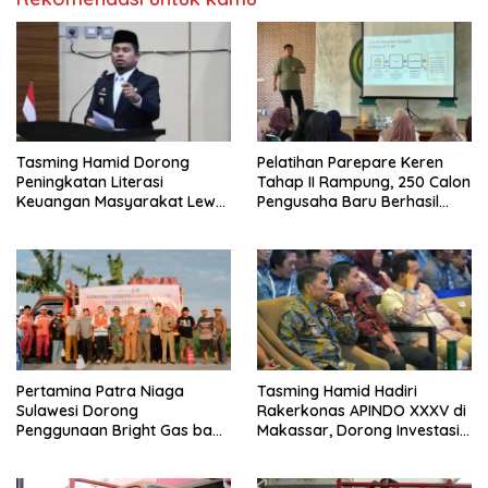
Tasming Hamid Dorong
Pelatihan Parepare Keren
Peningkatan Literasi
Tahap II Rampung, 250 Calon
Keuangan Masyarakat Lewat
Pengusaha Baru Berhasil
Program GENCARKAN
Dilatih Tahun 2026
Pertamina Patra Niaga
Tasming Hamid Hadiri
Sulawesi Dorong
Rakerkonas APINDO XXXV di
Penggunaan Bright Gas bagi
Makassar, Dorong Investasi
Petani Sidrap sebagai Solusi
dan UMKM Parepare Tembus
Energi Irigasi
Pasar Global