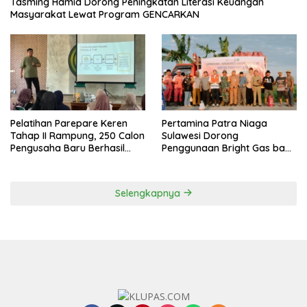
Tasming Hamid Dorong Peningkatan Literasi Keuangan
Masyarakat Lewat Program GENCARKAN
Pelatihan Parepare Keren
Pertamina Patra Niaga
Tahap II Rampung, 250 Calon
Sulawesi Dorong
Pengusaha Baru Berhasil
Penggunaan Bright Gas bagi
Dilatih Tahun 2026
Petani Sidrap sebagai Solusi
Energi Irigasi
Selengkapnya