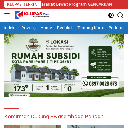
Langsung
Keuangan Masyarakat Lewat Program GENCARKAN
KLUPAS TERKINI
Pelati
ke
konten
Indeks
Privacy
Home
Redaksi
Tentang Kami
Pedoman 
Komitmen Dukung Swasembada Pangan