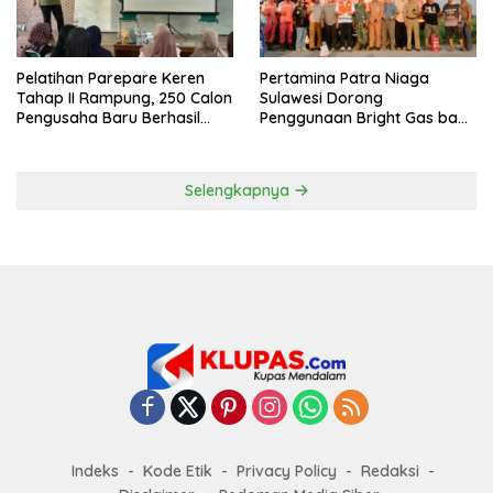
Pelatihan Parepare Keren
Pertamina Patra Niaga
Tahap II Rampung, 250 Calon
Sulawesi Dorong
Pengusaha Baru Berhasil
Penggunaan Bright Gas bagi
Dilatih Tahun 2026
Petani Sidrap sebagai Solusi
Energi Irigasi
Selengkapnya
Indeks
Kode Etik
Privacy Policy
Redaksi