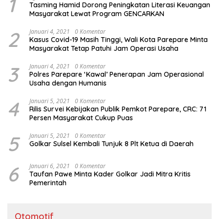
1
Tasming Hamid Dorong Peningkatan Literasi Keuangan
Masyarakat Lewat Program GENCARKAN
2
Januari 4, 2021
0 Komentar
Kasus Covid-19 Masih Tinggi, Wali Kota Parepare Minta
Masyarakat Tetap Patuhi Jam Operasi Usaha
3
Januari 4, 2021
0 Komentar
Polres Parepare ‘Kawal’ Penerapan Jam Operasional
Usaha dengan Humanis
4
Januari 5, 2021
0 Komentar
Rilis Survei Kebijakan Publik Pemkot Parepare, CRC: 71
Persen Masyarakat Cukup Puas
5
Januari 5, 2021
0 Komentar
Golkar Sulsel Kembali Tunjuk 8 Plt Ketua di Daerah
6
Januari 6, 2021
0 Komentar
Taufan Pawe Minta Kader Golkar Jadi Mitra Kritis
Pemerintah
Otomotif