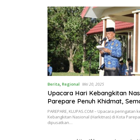
Berita
,
Regional
Mei 20, 2025
Upacara Hari Kebangkitan Nasi
Parepare Penuh Khidmat, Sem
Bangkit Bersama Wujudkan In
PAREPARE, KLUPAS.COM – Upacara peringatan ke
Kuat
Kebangkitan Nasional (Harkitnas) di Kota Parepa
dipusatkan…