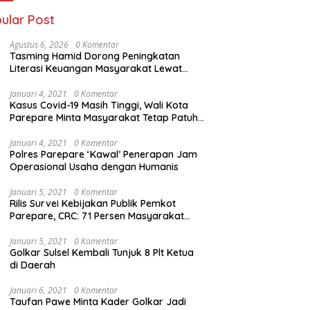
Subsidi
ular Post
Agustus 6, 2026
0 Komentar
Tasming Hamid Dorong Peningkatan
Literasi Keuangan Masyarakat Lewat
Program GENCARKAN
Januari 4, 2021
0 Komentar
Kasus Covid-19 Masih Tinggi, Wali Kota
Parepare Minta Masyarakat Tetap Patuhi
Jam Operasi Usaha
Januari 4, 2021
0 Komentar
Polres Parepare ‘Kawal’ Penerapan Jam
Operasional Usaha dengan Humanis
Januari 5, 2021
0 Komentar
Rilis Survei Kebijakan Publik Pemkot
Parepare, CRC: 71 Persen Masyarakat
Cukup Puas
Januari 5, 2021
0 Komentar
Golkar Sulsel Kembali Tunjuk 8 Plt Ketua
di Daerah
Januari 6, 2021
0 Komentar
Taufan Pawe Minta Kader Golkar Jadi