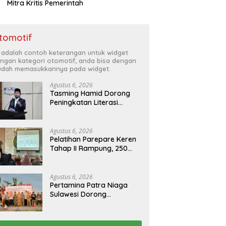
Mitra Kritis Pemerintah
tomotif
i adalah contoh keterangan untuk widget
ngan kategori otomotif, anda bisa dengan
dah memasukkannya pada widget.
Agustus 6, 2026
Tasming Hamid Dorong
Peningkatan Literasi
Keuangan Masyarakat
Lewat Program
GENCARKAN
Agustus 6, 2026
Pelatihan Parepare Keren
Tahap II Rampung, 250
Calon Pengusaha Baru
Berhasil Dilatih Tahun 2026
Agustus 6, 2026
Pertamina Patra Niaga
Sulawesi Dorong
Penggunaan Bright Gas
bagi Petani Sidrap sebagai
Solusi Energi Irigasi