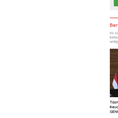
Ber
Ini 
kate
widg
Tasm
Keu
GEN