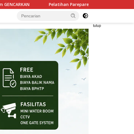
Pelatihan Parepare Keren Tahap II Rampung, 250 Calon Peng
tutup