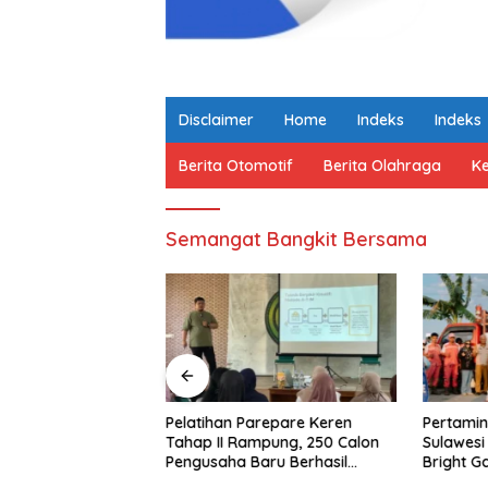
Disclaimer
Home
Indeks
Indeks
Berita Otomotif
Berita Olahraga
K
Semangat Bangkit Bersama
Pelatihan Parepare Keren
Pertamin
mid Dorong
Tahap II Rampung, 250 Calon
Sulawes
 Literasi Keuangan
Pengusaha Baru Berhasil
Bright G
 Lewat Program
Dilatih Tahun 2026
sebagai S