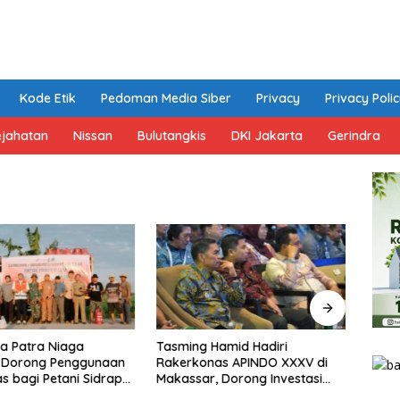
Kode Etik
Pedoman Media Siber
Privacy
Privacy Poli
ejahatan
Nissan
Bulutangkis
DKI Jakarta
Gerindra
a Patra Niaga
Tasming Hamid Hadiri
Pert
i Dorong Penggunaan
Rakerkonas APINDO XXXV di
Tamb
as bagi Petani Sidrap
Makassar, Dorong Investasi
Penya
olusi Energi Irigasi
dan UMKM Parepare Tembus
Berla