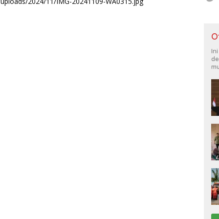
t/uploads/2024/11/IMG-20241109-WA0315.jpg
O
In
de
mu