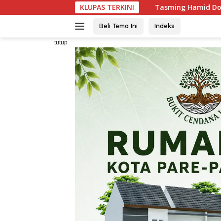
Langsung
KLUPAS TERKINI
Tasming Hamid Dorong Peningkatan L
ke
konten
Beli Tema Ini
Indeks
tutup