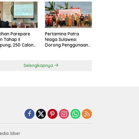
tihan Parepare
Pertamina Patra
n Tahap II
Niaga Sulawesi
pung, 250 Calon
Dorong Penggunaan
gusaha Baru
Bright Gas bagi Petani
asil Dilatih Tahun
Sidrap sebagai Solusi
6
Energi Irigasi
Selengkapnya
dia Siber