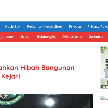
Kode Etik
Pedoman Media Siber
Privacy
Privacy Poli
ejahatan
Nissan
Bulutangkis
DKI Jakarta
Gerindra
ahkan Hibah Bangunan
 Kejari