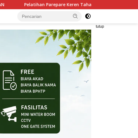
 Keren Tahap II Rampung, 250 Calon Pengusaha Baru Berhasil Di
tutup