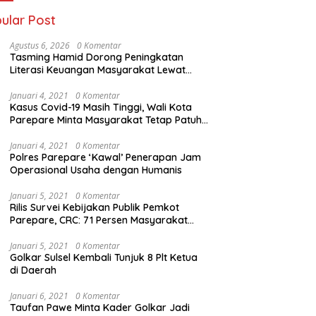
ular Post
Agustus 6, 2026
0 Komentar
Tasming Hamid Dorong Peningkatan
Literasi Keuangan Masyarakat Lewat
Program GENCARKAN
Januari 4, 2021
0 Komentar
Kasus Covid-19 Masih Tinggi, Wali Kota
Parepare Minta Masyarakat Tetap Patuhi
Jam Operasi Usaha
Januari 4, 2021
0 Komentar
Polres Parepare ‘Kawal’ Penerapan Jam
Operasional Usaha dengan Humanis
Januari 5, 2021
0 Komentar
Rilis Survei Kebijakan Publik Pemkot
Parepare, CRC: 71 Persen Masyarakat
Cukup Puas
Januari 5, 2021
0 Komentar
Golkar Sulsel Kembali Tunjuk 8 Plt Ketua
di Daerah
Januari 6, 2021
0 Komentar
Taufan Pawe Minta Kader Golkar Jadi