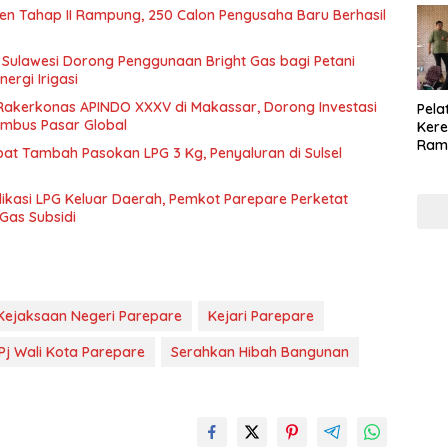
ren Tahap II Rampung, 250 Calon Pengusaha Baru Berhasil
 Sulawesi Dorong Penggunaan Bright Gas bagi Petani
ergi Irigasi
Rakerkonas APINDO XXXV di Makassar, Dorong Investasi
Pela
mbus Pasar Global
Kere
Ram
at Tambah Pasokan LPG 3 Kg, Penyaluran di Sulsel
Pen
Berh
ikasi LPG Keluar Daerah, Pemkot Parepare Perketat
202
Gas Subsidi
Kejaksaan Negeri Parepare
Kejari Parepare
Pj Wali Kota Parepare
Serahkan Hibah Bangunan