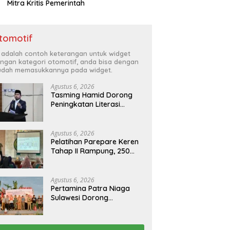
Mitra Kritis Pemerintah
tomotif
i adalah contoh keterangan untuk widget
ngan kategori otomotif, anda bisa dengan
dah memasukkannya pada widget.
Agustus 6, 2026
Tasming Hamid Dorong
Peningkatan Literasi
Keuangan Masyarakat
Lewat Program
GENCARKAN
Agustus 6, 2026
Pelatihan Parepare Keren
Tahap II Rampung, 250
Calon Pengusaha Baru
Berhasil Dilatih Tahun 2026
Agustus 6, 2026
Pertamina Patra Niaga
Sulawesi Dorong
Penggunaan Bright Gas
bagi Petani Sidrap sebagai
Solusi Energi Irigasi