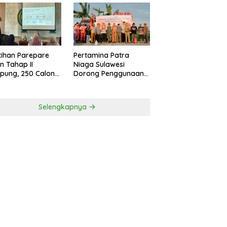
tihan Parepare
Pertamina Patra
n Tahap II
Niaga Sulawesi
pung, 250 Calon
Dorong Penggunaan
gusaha Baru
Bright Gas bagi Petani
asil Dilatih Tahun
Sidrap sebagai Solusi
6
Energi Irigasi
Selengkapnya