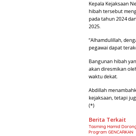
Kepala Kejaksaan Neg
hibah tersebut meng
pada tahun 2024 dan
2025.
“Alhamdulillah, den
pegawai dapat terak
Bangunan hibah yang
akan diresmikan oleh
waktu dekat.
Abdillah menambahka
kejaksaan, tetapi ju
(*)
Berita Terkait
Tasming Hamid Dorong
Program GENCARKAN