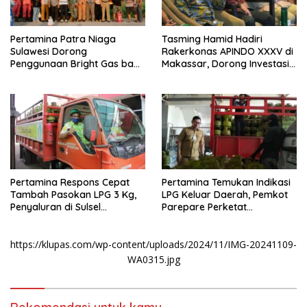
Pertamina Patra Niaga
Tasming Hamid Hadiri
Sulawesi Dorong
Rakerkonas APINDO XXXV di
Penggunaan Bright Gas bagi
Makassar, Dorong Investasi
Petani Sidrap sebagai Solusi
dan UMKM Parepare Tembus
Energi Irigasi
Pasar Global
Pertamina Respons Cepat
Pertamina Temukan Indikasi
Tambah Pasokan LPG 3 Kg,
LPG Keluar Daerah, Pemkot
Penyaluran di Sulsel
Parepare Perketat
Berlangsung Kondusif
Pengawasan Distribusi Gas
Subsidi
https://klupas.com/wp-content/uploads/2024/11/IMG-20241109-
WA0315.jpg