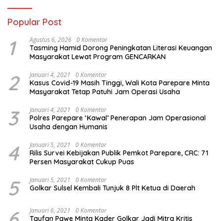
Popular Post
1
Agustus 6, 2026
0 Komentar
Tasming Hamid Dorong Peningkatan Literasi Keuangan
Masyarakat Lewat Program GENCARKAN
2
Januari 4, 2021
0 Komentar
Kasus Covid-19 Masih Tinggi, Wali Kota Parepare Minta
Masyarakat Tetap Patuhi Jam Operasi Usaha
3
Januari 4, 2021
0 Komentar
Polres Parepare ‘Kawal’ Penerapan Jam Operasional
Usaha dengan Humanis
4
Januari 5, 2021
0 Komentar
Rilis Survei Kebijakan Publik Pemkot Parepare, CRC: 71
Persen Masyarakat Cukup Puas
5
Januari 5, 2021
0 Komentar
Golkar Sulsel Kembali Tunjuk 8 Plt Ketua di Daerah
6
Januari 6, 2021
0 Komentar
Taufan Pawe Minta Kader Golkar Jadi Mitra Kritis