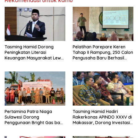
Rekomendasi untuk kamu
Tasming Hamid Dorong
Pelatihan Parepare Keren
Peningkatan Literasi
Tahap II Rampung, 250 Calon
Keuangan Masyarakat Lewat
Pengusaha Baru Berhasil
Program GENCARKAN
Dilatih Tahun 2026
Pertamina Patra Niaga
Tasming Hamid Hadiri
Sulawesi Dorong
Rakerkonas APINDO XXXV di
Penggunaan Bright Gas bagi
Makassar, Dorong Investasi
Petani Sidrap sebagai Solusi
dan UMKM Parepare Tembus
Energi Irigasi
Pasar Global