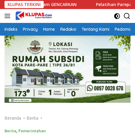
Langsung
ogram GENCARKAN
KLUPAS TERKINI
Pelatihan Parepare Keren Tahap II Ra
ke
konten
Indeks
Privacy
Home
Redaksi
Tentang Kami
Pedoman 
Beranda
Berita
Berita
,
Pemerintahan